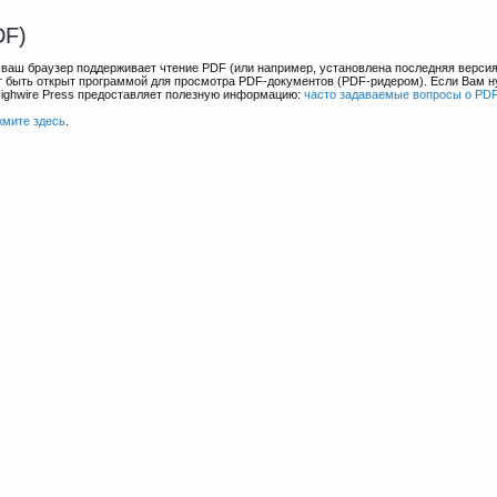
DF)
и ваш браузер поддерживает чтение PDF (или например, установлена последняя верси
ет быть открыт программой для просмотра PDF-документов (PDF-ридером). Если Вам 
Highwire Press предоставляет полезную информацию:
часто задаваемые вопросы о PD
жмите здесь
.