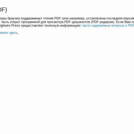
DF)
и ваш браузер поддерживает чтение PDF (или например, установлена последняя верси
ет быть открыт программой для просмотра PDF-документов (PDF-ридером). Если Вам 
Highwire Press предоставляет полезную информацию:
часто задаваемые вопросы о PD
жмите здесь
.