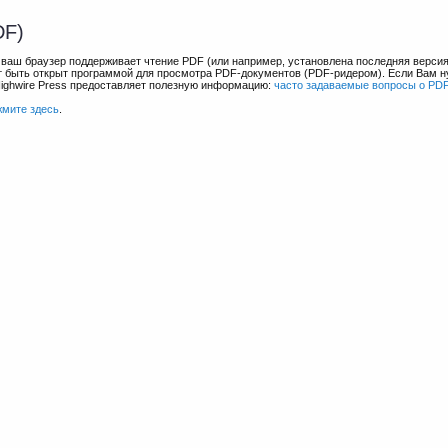
DF)
и ваш браузер поддерживает чтение PDF (или например, установлена последняя верси
ет быть открыт программой для просмотра PDF-документов (PDF-ридером). Если Вам 
Highwire Press предоставляет полезную информацию:
часто задаваемые вопросы о PD
жмите здесь
.