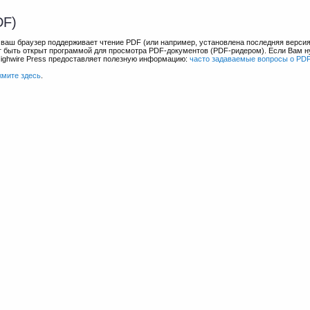
DF)
и ваш браузер поддерживает чтение PDF (или например, установлена последняя верси
ет быть открыт программой для просмотра PDF-документов (PDF-ридером). Если Вам 
Highwire Press предоставляет полезную информацию:
часто задаваемые вопросы о PD
жмите здесь
.