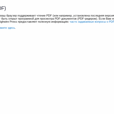
DF)
и ваш браузер поддерживает чтение PDF (или например, установлена последняя верси
ет быть открыт программой для просмотра PDF-документов (PDF-ридером). Если Вам 
Highwire Press предоставляет полезную информацию:
часто задаваемые вопросы о PD
жмите здесь
.