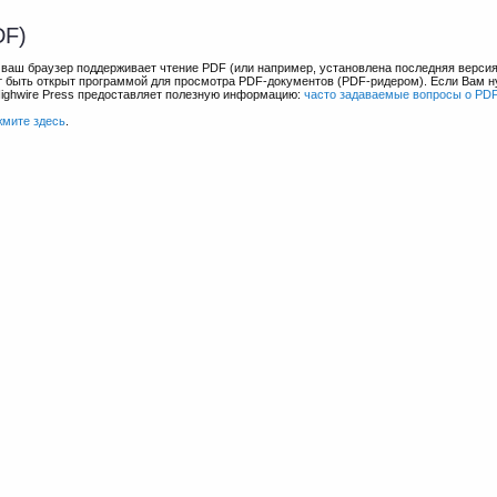
DF)
и ваш браузер поддерживает чтение PDF (или например, установлена последняя верси
ет быть открыт программой для просмотра PDF-документов (PDF-ридером). Если Вам 
Highwire Press предоставляет полезную информацию:
часто задаваемые вопросы о PD
жмите здесь
.