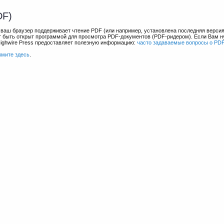
DF)
и ваш браузер поддерживает чтение PDF (или например, установлена последняя верси
ет быть открыт программой для просмотра PDF-документов (PDF-ридером). Если Вам 
Highwire Press предоставляет полезную информацию:
часто задаваемые вопросы о PD
жмите здесь
.