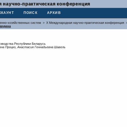
 научно-практическая конференция
ККАУНТ
ПОИСК
АРХИВ
венно-хозяйственных систем
>
X Международная научно-практическая конференция
ардина
изводства Республики Беларусь
вна Процко, Анастасия Геннадьевна Шавель