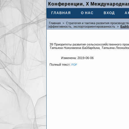
Конференции, X Международная
ГЛАВНАЯ
О НАС
ВХОД
А
Главная
>
Стратегия и тактика развития производст
эффективность, экспортоориентированность
>
Байб
39 Приоритеты развития сельскохозяйственного про
Татьяна Николаевна Байбардина, Татьяна Леонидо
Изменена: 2019-06-06
Полный текст:
PDF