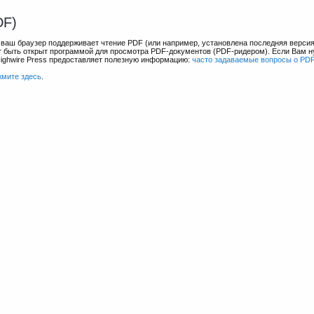
DF)
и ваш браузер поддерживает чтение PDF (или например, установлена последняя верси
ет быть открыт программой для просмотра PDF-документов (PDF-ридером). Если Вам 
Highwire Press предоставляет полезную информацию:
часто задаваемые вопросы о PD
жмите здесь
.