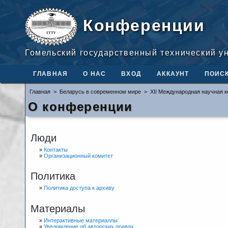
Конференции
Гомельский государственный технический у
ГЛАВНАЯ
О НАС
ВХОД
АККАУНТ
ПОИС
Главная
>
Беларусь в современном мире
>
XII Международная научная 
О конференции
Люди
»
Контакты
»
Организационный комитет
Политика
»
Политика доступа к архиву
Материалы
»
Интерактивные материаллы
»
Уведомление об авторских правах