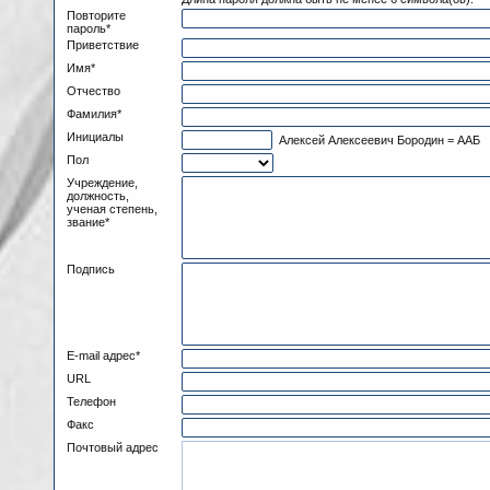
Повторите
пароль*
Приветствие
Имя*
Отчество
Фамилия*
Инициалы
Алексей Алексеевич Бородин = ААБ
Пол
Учреждение,
должность,
ученая степень,
звание*
Подпись
E-mail адрес*
URL
Телефон
Факс
Почтовый адрес