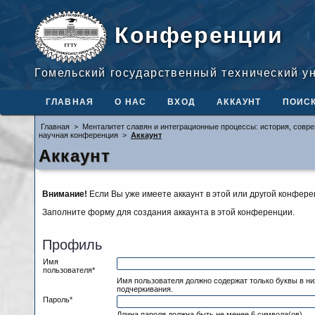
Конференции
Гомельский государственный технический у
ГЛАВНАЯ
О НАС
ВХОД
АККАУНТ
ПОИС
Главная
>
Менталитет славян и интеграционные процессы: история, совр
научная конференция
>
Аккаунт
Аккаунт
Внимание!
Если Вы уже имеете аккаунт в этой или другой конфер
Заполните форму для создания аккаунта в этой конференции.
Профиль
Имя
пользователя*
Имя пользователя должно содержат только буквы в н
подчеркивания.
Пароль*
Длина пароля должна быть не менее 6 символа(ов).