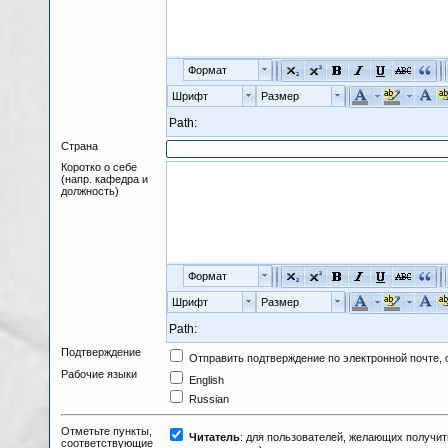
Формат
Шрифт
Размер
Path:
Страна
Коротко о себе
(напр. кафедра и
должность)
Формат
Шрифт
Размер
Path:
Подтверждение
Отправить подтверждение по электронной почте,
Рабочие языки
English
Russian
Отметьте пункты,
Читатель
: для пользователей, желающих получит
соответствующие