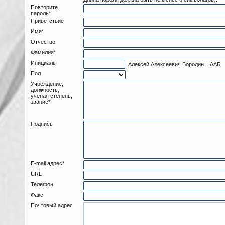
Повторите
пароль*
Приветствие
Имя*
Отчество
Фамилия*
Инициалы
Алексей Алексеевич Бородин = ААБ
Пол
Учреждение,
должность,
ученая степень,
звание*
Подпись
E-mail адрес*
URL
Телефон
Факс
Почтовый адрес