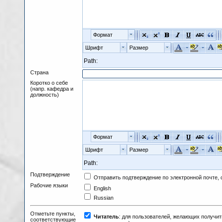
Формат
Шрифт
Размер
Path:
Страна
Коротко о себе
(напр. кафедра и
должность)
Формат
Шрифт
Размер
Path:
Подтверждение
Отправить подтверждение по электронной почте,
Рабочие языки
English
Russian
Отметьте пункты,
Читатель
: для пользователей, желающих получит
соответствующие