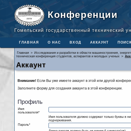
Конференции
Гомельский государственный технический у
ГЛАВНАЯ
О НАС
ВХОД
АККАУНТ
ПОИС
Главная
>
Исследования и разработки в области машиностроения, энергет
техническая конференция студентов, аспирантов и молодых ученых
>
Акк
Аккаунт
Внимание!
Если Вы уже имеете аккаунт в этой или другой конфер
Заполните форму для создания аккаунта в этой конференции.
Профиль
Имя
пользователя*
Имя пользователя должно содержат только буквы в н
подчеркивания.
Пароль*
Длина пароля должна быть не менее 6 символа(ов).