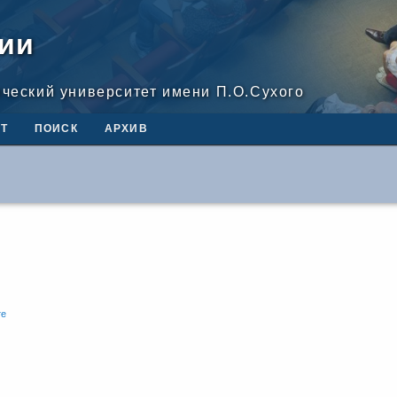
ии
ический университет имени П.О.Сухого
Т
ПОИСК
АРХИВ
те