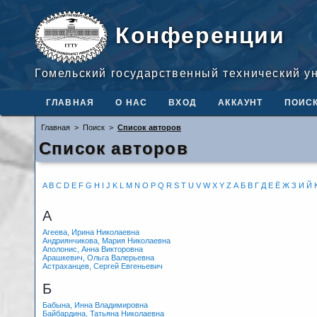
Конференции
Гомельский государственный технический у
ГЛАВНАЯ
О НАС
ВХОД
АККАУНТ
ПОИС
Главная
>
Поиск
>
Список авторов
Список авторов
A
B
C
D
E
F
G
H
I
J
K
L
M
N
O
P
Q
R
S
T
U
V
W
X
Y
Z
А
Б
В
Г
Д
Е
Ё
Ж
З
И
Й
А
Агеева, Ирина Николаевна
Андриянчикова, Мария Николаевна
Аполонис, Анна Викторовна
Арашкевич, Ольга Валерьевна
Астраханцев, Сергей Евгеньевич
Б
Бабына, Инна Владимировна
Байбардина, Татьяна Николаевна