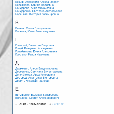
Бекиш, Александр Александрович
Бережнова, Карина Павловна
Бондарева, Анна Михайловна
Бондаренко, Светлана Анатольевна
Борецкая, Виктория Казимировна
В
Винник, Ольга Григорьевна
Волкова, Юлия Александровна
Г
Глинский, Валентин Петрович
Голуб, Владимир Аркадьевич
Голубенкова, Елена Алексеевна
Громыко, Раиса Ивановна
Д
Дашкевич, Алеся Владимировна
Деревянко, Светлана Вячеславовна
Долотбакова, Аида Кенешевна
Домород, Анастасия Викторовна
Драгун, Николай Павлович
Е
Евтушенко, Валерия Валерьевна
Елизаров, Сергей Александрович
1 - 25 из 97 результатов
1
2
3
4
>
>>