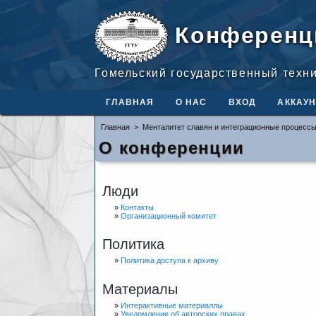
Конференц
Гомельский государственный техн
ГЛАВНАЯ
О НАС
ВХОД
АККАУН
Главная
>
Менталитет славян и интеграционные процессы
О конференции
Люди
»
Контакты
»
Организационный комитет
Политика
»
Политика доступа к архиву
Материалы
»
Интерактивные материаллы
»
Уведомление об авторских правах