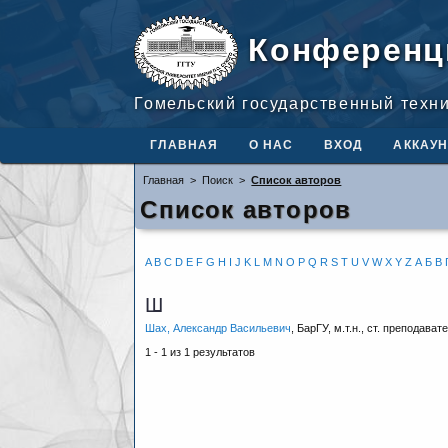
Конференц
Гомельский государственный техн
ГЛАВНАЯ
О НАС
ВХОД
АККАУН
Главная
>
Поиск
>
Список авторов
Список авторов
A
B
C
D
E
F
G
H
I
J
K
L
M
N
O
P
Q
R
S
T
U
V
W
X
Y
Z
А
Б
В
Ш
Шах, Александр Васильевич
, БарГУ, м.т.н., ст. преподават
1 - 1 из 1 результатов