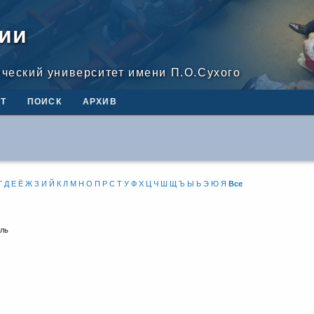
ии
ический университет имени П.О.Сухого
Т
ПОИСК
АРХИВ
Г
Д
Е
Ё
Ж
З
И
Й
К
Л
М
Н
О
П
Р
С
Т
У
Ф
Х
Ц
Ч
Ш
Щ
Ъ
Ы
Ь
Э
Ю
Я
Все
ель