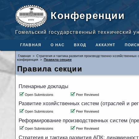
Конференции
Гомельский государственный технический у
ГЛАВНАЯ
О НАС
ВХОД
АККАУНТ
ПОИС
Главная
>
Стратегия и тактика развития производственно-хозяйственных 
конференция
>
Правила секции
Правила секции
Пленарные доклады
Open Submissions
Peer Reviewed
Развитие хозяйственных систем (отраслей и рег
Open Submissions
Peer Reviewed
Реформирование производственных систем (пр
Open Submissions
Peer Reviewed
Стратегия и тактика развития АПК: динамичнос