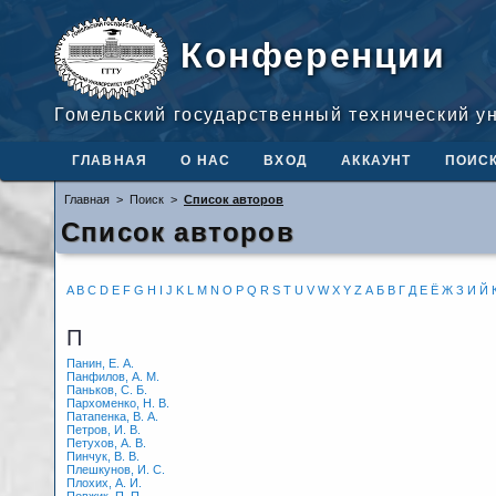
Конференции
Гомельский государственный технический у
ГЛАВНАЯ
О НАС
ВХОД
АККАУНТ
ПОИС
Главная
>
Поиск
>
Список авторов
Список авторов
A
B
C
D
E
F
G
H
I
J
K
L
M
N
O
P
Q
R
S
T
U
V
W
X
Y
Z
А
Б
В
Г
Д
Е
Ё
Ж
З
И
Й
П
Панин, Е. А.
Панфилов, А. М.
Паньков, С. Б.
Пархоменко, Н. В.
Патапенка, В. А.
Петров, И. В.
Петухов, А. В.
Пинчук, В. В.
Плешкунов, И. С.
Плохих, А. И.