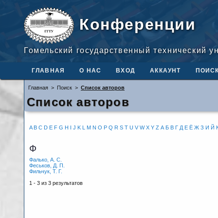
Конференции
Гомельский государственный технический у
ГЛАВНАЯ
О НАС
ВХОД
АККАУНТ
ПОИС
Главная
>
Поиск
>
Список авторов
Список авторов
A
B
C
D
E
F
G
H
I
J
K
L
M
N
O
P
Q
R
S
T
U
V
W
X
Y
Z
А
Б
В
Г
Д
Е
Ё
Ж
З
И
Й
Ф
Фалько, А. С.
Феськов, Д. П.
Фильчук, Т. Г.
1 - 3 из 3 результатов