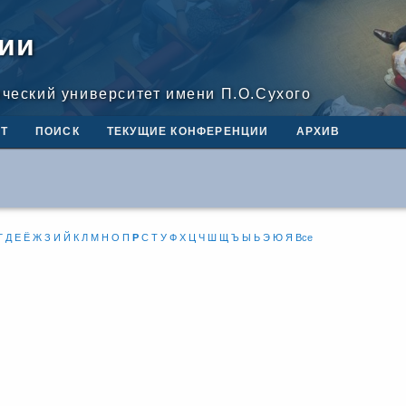
ии
ический университет имени П.О.Сухого
Т
ПОИСК
ТЕКУЩИЕ КОНФЕРЕНЦИИ
АРХИВ
Г
Д
Е
Ё
Ж
З
И
Й
К
Л
М
Н
О
П
Р
С
Т
У
Ф
Х
Ц
Ч
Ш
Щ
Ъ
Ы
Ь
Э
Ю
Я
Все