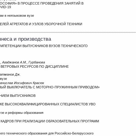
ОСОФИЯ» В ПРОЦЕССЕ ПРОВЕДЕНИЯ ЗАНЯТИЙ В
VID-19
ам в неязыковом вузе
ЛЕЙ АГРЕГАТОВ И УЗЛОВ УБОРОЧНОЙ ТЕХНИКИ
изнеса и производства
 КОМПЕТЕНЦИИ ВЫПУСКНИКОВ ВУЗОВ ТЕХНИЧЕСКОГО
., Агаджанов А.М., Гурбанова
 ВЕТРОВЫХ РЕСУРСОВ ПО ДИСЦИПЛИНЕ
Батманов Дж.
 вузе
твнислав Иосифович Красюк
НЫЙ ВЫКЛЮЧАТЕЛЬ С МОТОРНО-ПРУЖИННЫМ ПРИВОДОМ»
ЕНИЕМ ВЫПУСКНИКОВ
ВКЕ ВЫСОКОКВАЛИФИЦИРОВАННЫХ СПЕЦИАЛИСТОВ УВО
узе и реформы образования
 КАДРОВ ПРИ РЕАЛИЗАЦИИ ОБРАЗОВАТЕЛЬНЫХ ПРОГРАММ
го технического образования для Российско-Белорусского