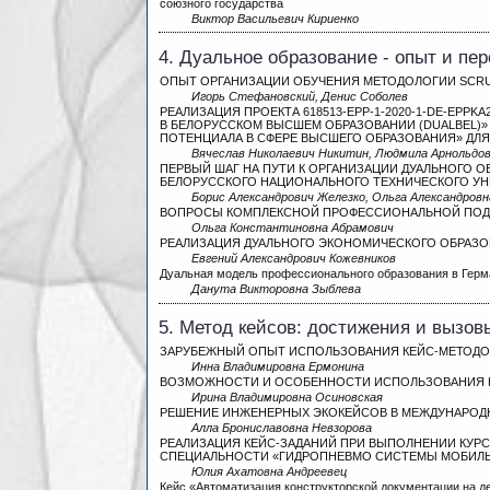
союзного государства
Виктор Васильевич Кириенко
4. Дуальное образование - опыт и пе
ОПЫТ ОРГАНИЗАЦИИ ОБУЧЕНИЯ МЕТОДОЛОГИИ SCRU
Игорь Стефановский, Денис Соболев
РЕАЛИЗАЦИЯ ПРОЕКТА 618513-EPP-1-2020-1-DE-EPP
В БЕЛОРУССКОМ ВЫСШЕМ ОБРАЗОВАНИИ (DUALBEL)»
ПОТЕНЦИАЛА В СФЕРЕ ВЫСШЕГО ОБРАЗОВАНИЯ» ДЛЯ
Вячеслав Николаевич Никитин, Людмила Арнольдо
ПЕРВЫЙ ШАГ НА ПУТИ К ОРГАНИЗАЦИИ ДУАЛЬНОГО О
БЕЛОРУССКОГО НАЦИОНАЛЬНОГО ТЕХНИЧЕСКОГО У
Борис Александрович Железко, Ольга Александров
ВОПРОСЫ КОМПЛЕКСНОЙ ПРОФЕССИОНАЛЬНОЙ ПОДГ
Ольга Константиновна Абрамович
РЕАЛИЗАЦИЯ ДУАЛЬНОГО ЭКОНОМИЧЕСКОГО ОБРАЗО
Евгений Александрович Кожевников
Дуальная модель профессионального образования в Гер
Данута Викторовна Зыблева
5. Метод кейсов: достижения и вызов
ЗАРУБЕЖНЫЙ ОПЫТ ИСПОЛЬЗОВАНИЯ КЕЙС-МЕТОДО
Инна Владимировна Ермонина
ВОЗМОЖНОСТИ И ОСОБЕННОСТИ ИСПОЛЬЗОВАНИЯ 
Ирина Владимировна Осиновская
РЕШЕНИЕ ИНЖЕНЕРНЫХ ЭКОКЕЙСОВ В МЕЖДУНАРОД
Алла Брониславовна Невзорова
РЕАЛИЗАЦИЯ КЕЙС-ЗАДАНИЙ ПРИ ВЫПОЛНЕНИИ КУР
СПЕЦИАЛЬНОСТИ «ГИДРОПНЕВМО­ СИСТЕМЫ МОБИЛ
Юлия Ахатовна Андреевец
Кейс «Автоматизация конструкторской документации на д