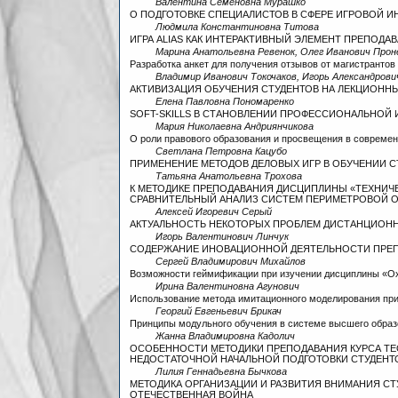
Валентина Семеновна Мурашко
О ПОДГОТОВКЕ СПЕЦИАЛИСТОВ В СФЕРЕ ИГРОВОЙ И
Людмила Константиновна Титова
ИГРА ALIAS КАК ИНТЕРАКТИВНЫЙ ЭЛЕМЕНТ ПРЕПОДА
Марина Анатольевна Ревенок, Олег Иванович Прон
Разработка анкет для получения отзывов от магистрантов
Владимир Иванович Токочаков, Игорь Александров
АКТИВИЗАЦИЯ ОБУЧЕНИЯ СТУДЕНТОВ НА ЛЕКЦИОНН
Елена Павловна Пономаренко
SOFT-SKILLS В СТАНОВЛЕНИИ ПРОФЕССИОНАЛЬНОЙ
Мария Николаевна Андриянчикова
О роли правового образования и просвещения в совреме
Светлана Петровна Кацубо
ПРИМЕНЕНИЕ МЕТОДОВ ДЕЛОВЫХ ИГР В ОБУЧЕНИИ С
Татьяна Анатольевна Трохова
К МЕТОДИКЕ ПРЕПОДАВАНИЯ ДИСЦИПЛИНЫ «ТЕХНИЧ
СРАВНИТЕЛЬНЫЙ АНАЛИЗ СИСТЕМ ПЕРИМЕТРОВОЙ 
Алексей Игоревич Серый
АКТУАЛЬНОСТЬ НЕКОТОРЫХ ПРОБЛЕМ ДИСТАНЦИОН
Игорь Валентинович Линчук
СОДЕРЖАНИЕ ИНОВАЦИОННОЙ ДЕЯТЕЛЬНОСТИ ПРЕ
Сергей Владимирович Михайлов
Возможности геймификации при изучении дисциплины «О
Ирина Валентиновна Агунович
Использование метода имитационного моделирования при
Георгий Евгеньевич Брикач
Принципы модульного обучения в системе высшего обра
Жанна Владимировна Кадолич
ОСОБЕННОСТИ МЕТОДИКИ ПРЕПОДАВАНИЯ КУРСА ТЕ
НЕДОСТАТОЧНОЙ НАЧАЛЬНОЙ ПОДГОТОВКИ СТУДЕНТ
Лилия Геннадьевна Бычкова
МЕТОДИКА ОРГАНИЗАЦИИ И РАЗВИТИЯ ВНИМАНИЯ СТ
ОТЕЧЕСТВЕННАЯ ВОЙНА