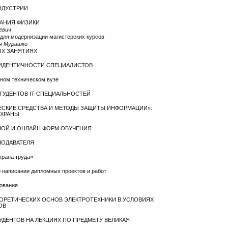
НДУСТРИИ
ВАНИЯ ФИЗИКИ
евич
 для модернизации магистерских курсов
ич Мурашко
ЫХ ЗАНЯТИЯХ
 ИДЕНТИЧНОСТИ СПЕЦИАЛИСТОВ
нном техническом вузе
ТУДЕНТОВ IT-СПЕЦИАЛЬНОСТЕЙ
ЕСКИЕ СРЕДСТВА И МЕТОДЫ ЗАЩИТЫ ИНФОРМАЦИИ»:
ОХРАНЫ
НОЙ И ОНЛАЙН ФОРМ ОБУЧЕНИЯ
ПОДАВАТЕЛЯ
храна труда»
 написании дипломных проектов и работ
зования
ОРЕТИЧЕСКИХ ОСНОВ ЭЛЕКТРОТЕХНИКИ В УСЛОВИЯХ
ОВ
УДЕНТОВ НА ЛЕКЦИЯХ ПО ПРЕДМЕТУ ВЕЛИКАЯ