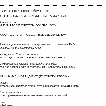
и дистанционное обучение
ФЕРЕНЦСВЯЗИ ПО ДИСЦИПЛИНЕ «МЕТАЛЛОРЕЖУЩИЕ
дрович Карпов
АЛИЗАЦИИ ОБРАЗОВАТЕЛЬНОГО ПРОЦЕССА
РАЗОВАТЕЛЬНОГО ПРОЦЕССА В ВЫСШЕМ УЧЕБНОМ
 в преподавании химических дисциплин в техническом ВУЗе
иканова, Галина Павловна Дудчик
вская, Алина Сергеевна Навоева
ВАНИЯ ДИСЦИПЛИНЫ «ОРГАНИЧЕСКАЯ ХИМИЯ» В
Селиверстова, Сергей Георгиевич Михалёнок
удентов первой ступени образования. Сравнительный анализ
и
ЛЬНЫХ ДИСЦИПЛИН ДЛЯ СТУДЕНТОВ ТЕХНИЧЕСКИХ
акаева
готовке специалистов второй ступени в области искусственного
ергеевич Курочка
есса с применением телекоммуникационных технологий
Point
а Рудченко