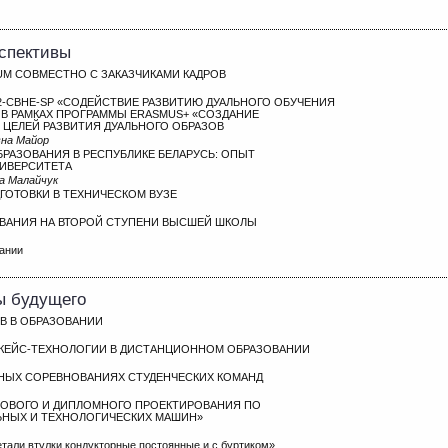
рспективы
M СОВМЕСТНО С ЗАКАЗЧИКАМИ КАДРОВ
KA2-CBHE-SP «СОДЕЙСТВИЕ РАЗВИТИЮ ДУАЛЬНОГО ОБУЧЕНИЯ
 В РАМКАХ ПРОГРАММЫ ERASMUS+ «СОЗДАНИЕ
 ЦЕЛЕЙ РАЗВИТИЯ ДУАЛЬНОГО ОБРАЗОВ
вна Майор
БРАЗОВАНИЯ В РЕСПУБЛИКЕ БЕЛАРУСЬ: ОПЫТ
НИВЕРСИТЕТА
на Малайчук
ОТОВКИ В ТЕХНИЧЕСКОМ ВУЗЕ
ВАНИЯ НА ВТОРОЙ СТУПЕНИ ВЫСШЕЙ ШКОЛЫ
мании
ы будущего
В В ОБРАЗОВАНИИ
КЕЙС-ТЕХНОЛОГИИ В ДИСТАНЦИОННОМ ОБРАЗОВАНИИ
НЫХ СОРЕВНОВАНИЯХ СТУДЕНЧЕСКИХ КОМАНД
СОВОГО И ДИПЛОМНОГО ПРОЕКТИРОВАНИЯ ПО
ЬНЫХ И ТЕХНОЛОГИЧЕСКИХ МАШИН»
етали втулки кондукторные постоянные и с буртиком»