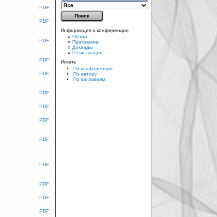
PDF
PDF
Информация о конференции
»
Обзор
PDF
»
Программа
»
Доклады
»
Регистрация
PDF
Искать
По конференции
PDF
По автору
По заглавиям
PDF
PDF
PDF
PDF
PDF
PDF
PDF
PDF