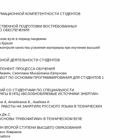
в
РМАЦИОННОЙ КОМПЕТЕНТНОСТИ СТУДЕНТОВ
ЕСТВЕННОЙ ПОДГОТОВКИ ВОСТРЕБОВАННЫХ
ГО ОБЕСПЕЧЕНИЯ
ском вузе в период пандемии
 Курило
контроля качества усвоения материала при изучении высшей
БНОЙ ДЕЯТЕЛЬНОСТИ СТУДЕНТОВ
ОМПОНЕНТ ПРОЦЕССА ОБУЧЕНИЯ
 Авакян, Светлана Михайловна Евтухова
АБОТ ПО ОСНОВАМ ПРОГРАММИРОВАНИЯ ДЛЯ СТУДЕНТОВ 1
ИЙ СО СТУДЕНТАМИ ПО СПЕЦИАЛЬНОСТИ
АТЫ В НПЦ «ВОЗОБНОВЛЯЕМЫЕ ИСТОЧНИКИ ЭНЕРГИИ»
в А, Атаджанов Б., Азадова А.
РАБОТЫ НА ЗАНЯТИЯХ РУССКОГО ЯЗЫКА В ТЕХНИЧЕСКИХ
а Дж.С.
СНОВЫ ТРИБОФАТИКИ» В ТЕХНИЧЕСКОМ ВУЗЕ
ЛИН ВТОРОЙ СТУПЕНИ ВЫСШЕГО ОБРАЗОВАНИЯ
вич Комраков
работе