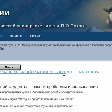
ии
ический университет имени П.О.Сухого
Т
ПОИСК
АРХИВ
еском вузе
>
VII Международная научно-методическая конференция "Проблемы совр
оры
Y
Z
А
Б
В
Г
Д
Е
Ё
Ж
З
И
Й
К
Л
М
Н
О
П
Р
С
Т
У
Ф
Х
Ц
Ч
Ш
Щ
Ъ
Ы
Ь
Э
Ю
Я
Все
аний студентов - опыт и проблемы использования
и параметрами» курса «Теоретические основы электротехники»
плин модуля "Методы и средства испытаний и контроля"
изациях: отношение студентов к изучению непрофильных