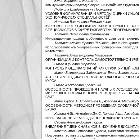
Юлия Борисовна Надточий
Коммуникативный подход в обучении китайских студенто
Людмила Владимировна Прохорова
УСЛОВИЯ ФОРМИРОВАНИЯ И МЕТОДЫ ОЦЕНКИ ИНФО
ЭКОНОМИЧЕСКИХ СПЕЦИАЛЬНОСТЕЙ
Наталья Васильевна Ермалинская
КУРСОВОЕ ПРОЕКТИРОВАНИЕ КАК ИНСТРУМЕНТ КАЧ
СПЕЦИАЛИСТОВ В СФЕРЕ РАЗРАБОТКИ ПРОГРАММНО
Татьяна Леонидовна Романькова
Инновационные подходы к обучению студентов в техниче
Татьяна Александровна Шичкова, Ирина Иосифовна
Использование комбинированных проверочных работ для 
математики
Татьяна Александровна Макаревич
ОРГАНИЗАЦИЯ И КОНТРОЛЬ САМОСТОЯТЕЛЬНОЙ УЧЕ
Ольга Юрьевна Морозова
КОНТРОЛЬ И ОЦЕНКА ЗНАНИЙ КАК СТРУКТУРНЫЙ К
Мария Викторовна Задорожнюк, Елена Зиновьевна
АСПЕКТЫ МЕТОДИКИ ПРОВЕДЕНИЯ ЛАБОРАТОРНЫХ Р
КУРСА
Ольга Алексеевна Кравченко
ОСОБЕННОСТИ ПРОВЕДЕНИЯ НАУЧНЫХ ИССЛЕДОВАН
МИКРОЭЛЕКТРОНИКА И ПОЛУПРОВОДНИКОВЫЕ АППАР
ГЭИТ
Матьякубов А, Атаджанов Б., Азадова А. Матьякубо
ОСОБЕННОСТИ МЕТОДИКИ ПРОВЕДЕНИЯ СЛОВАРНОЙ 
ВУЗАХ
Ханова А.Ш., Ахмедова Дж.С. Ханова А.Ш., Ахмедов
ИННОВАЦИОННЫЕ МЕТОДЫ ПРЕПОДАВАНИЯ КУРСА «О
Сергей Александрович Тюрин
ВНЕДРЕНИЕ ГИБКИХ НАВЫКОВ В ИЗУЧЕНИЕ ДИСЦИП
Константин Сергеевич Курочка, Владимир Викторо
Подготовка тестовых заданий к комплексной контрольной 