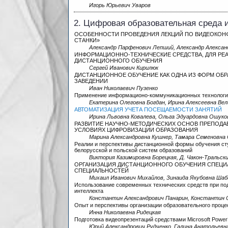
Игорь Юрьевич Уваров
2. Цифровая образовательная среда 
ОСОБЕННОСТИ ПРОВЕДЕНИЯ ЛЕКЦИЙ ПО ВИДЕОКОН
СТАНКИ»
Александр Парфенович Лепший, Александр Алексан
ИНФОРМАЦИОННО-ТЕХНИЧЕСКИЕ СРЕДСТВА, ДЛЯ РЕ
ДИСТАНЦИОННОГО ОБУЧЕНИЯ
Сергей Иванович Кирилюк
ДИСТАНЦИОННОЕ ОБУЧЕНИЕ КАК ОДНА ИЗ ФОРМ ОБ
ЗАВЕДЕНИИ
Иван Николаевич Пузенко
Применение информационо-коммуникационных технологий
Екатерина Олеговна Богдан, Ирина Алексеевна Вел
АВТОМАТИЗАЦИЯ УЧЕТА ПОСЕЩАЕМОСТИ ЗАНЯТИЙ
Ирина Львовна Ковалева, Ольга Эдуардовна Ошуко
РАЗВИТИЕ НАУЧНО-МЕТОДИЧЕСКИХ ОСНОВ ПРЕПОДА
УСЛОВИЯХ ЦИФРОВИЗАЦИИ ОБРАЗОВАНИЯ
Марина Александровна Кушнер, Тамара Семеновна 
Реалии и перспективы дистанционной формы обучения ст
белорусской и польской систем образований
Виктория Казимировна Борецкая, Д. Чакон-Тральск
ОРГАНИЗАЦИЯ ДИСТАНЦИОННОГО ОБУЧЕНИЯ СПЕЦИА
СПЕЦИАЛЬНОСТЕЙ
Михаил Иванович Михайлов, Зинаида Якубовна Шаб
Использование современных технических средств при под
интеллекта
Константин Александрович Панарин, Константин С
Опыт и перспективы организации образовательного проц
Инна Николаевна Ридецкая
Подготовка видеопрезентаций средствами Microsoft Power
Юрий Александрович Рудченко, Галина Анатольевн