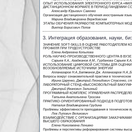
ОПЫТ ИСПОЛЬЗОВАНИЯ ЭЛЕКТРОННОГО КУРСА «ФИЛ
ДИСТАНЦИОННОМ ФОРМАТЕ В ПЕРИОД ПАНДЕМИИ CO
Александр Юрьевич Савенко
Организация дистанционного обучения иностранным язык
Марина Владимировна Вержбовская
ЭТАПЫ ОБУЧЕНИЯ РАЗРАБОТКЕ КОМПЬЮТЕРНЫХ МОДЕ
Виктор Борисович Попов
3. Интеграция образования, науки, б
ЗНАЧЕНИЕ SOFT-SKILLS В ОЦЕНКЕ РАБОТОДАТЕЛЕМ
ПРОФИЛЯ ПРИ ТРУДОУСТРОЙСТВЕ
Елена Андреевна Копылова
РОЛЬ НАУЧНО-ПРОИЗВОДСТВЕННОГО ЦЕНТРА В ВУЗЕ
Сарыев К.А., Агаджанов А.М., Гурбанова Сарыев К.А
ИСПОЛЬЗОВАНИЕ ЦИФРОВОЙ СИСТЕМЫ ДЛЯ ОЦЕНКИ
ВОЗОБНОВЛЯЕМЫЕ ИСТОЧНИКИ ЭНЕРГИИ
Алланазаров Н.А.,Батманов Дж. Алланазаров Н.А.,
Вопросы вокруг ознакомительной практики в техническом
Ирина Царенко, Дмитрий Леонидович Стасенко, с
ЛАБОРАТОРНЫЙ СТЕНД «ВЫСОКОВОЛЬТНЫЙ ВАКУУМ
Дмитрий Иванович Зализный
ПРОГРАММНЫЙ КОМПЛЕКС УПРАВЛЕНИЯ РАСПРЕДЕЛ
Татьяна Анатольевна Трохова
ПРАКТИКО-ОРИЕНТИРОВАННЫЙ ПОДХОД В ПОДГОТО
Наталия Владимировна Грудина
Проблемы эффективности преподавания в техническом в
Лев Липович Великович
ВЗАИМОДЕЙСТВИЕ С ОРГАНИЗАЦИЯМИ ЗАКАЗЧИКАМИ
ВЫСШЕГО ОБРАЗОВАНИЯ
Елена Николаевна Ленивко
Проблемы и перспективы реформирования системы высше