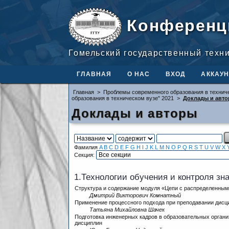
Конференц
Гомельский государственный техн
ГЛАВНАЯ
О НАС
ВХОД
АККАУН
Главная
>
Проблемы современного образования в технич
образования в техническом вузе" 2021
>
Доклады и авт
Доклады и авторы
Фамилия
A
B
C
D
E
F
G
H
I
J
K
L
M
N
O
P
Q
R
S
T
U
V
W
X
Секция:
1.Технологии обучения и контроля зн
Структура и содержание модуля «Цепи с распределенным
Дмитрий Викторович Комнатный
Применение процессного подхода при преподавании дисци
Татьяна Михайловна Шачек
Подготовка инженерных кадров в образовательных орган
дисциплин